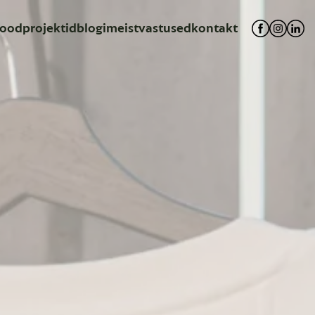
ood
projektid
blogi
meist
vastused
kontakt