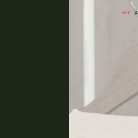
est
p