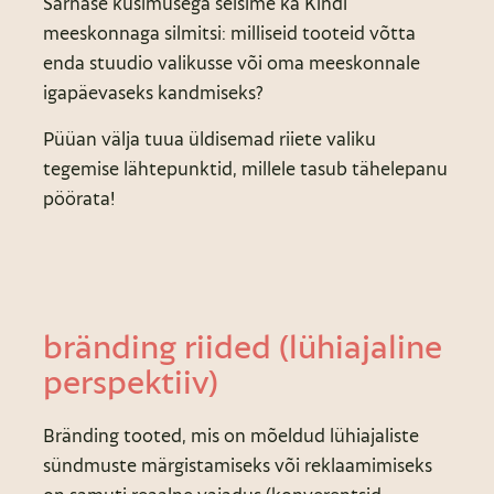
Sarnase küsimusega seisime ka Kindi
meeskonnaga silmitsi: milliseid tooteid võtta
enda stuudio valikusse või oma meeskonnale
igapäevaseks kandmiseks?
Püüan välja tuua üldisemad riiete valiku
tegemise lähtepunktid, millele tasub tähelepanu
pöörata!
bränding riided (lühiajaline
perspektiiv)
Bränding tooted, mis on mõeldud lühiajaliste
sündmuste märgistamiseks või reklaamimiseks