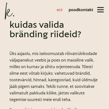
est
pood
kontakt
kuidas valida
bränding riideid?
Üks asjaolu, mis iseloomustab rõivatrükikodade
väljapanekut veebis ja poes on massiline valik,
milles on kurnav ja sihitu orjenteeruda. Tõesti
silme eest võtab kirjuks: vahetuvad brändid,
tootevärvid, hinnad, kategooriad, kuid üldmulje
jääb pigem samaks. Tekib tunne, et soovitakse
valimatult pakkuda kõike, jättes valikute
tegemise suuresti meie endi teha.