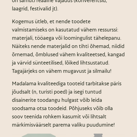
on samuti reaalne vajadus (konverentsid,
laagrid, festivalid jt).
Kogemus ütleb, et nende toodete
valmistamiseks on kasutatud vähem ressurssi:
materjali, tööaega või loomingulist tähelepanu.
Näiteks nende materjalid on tihti õhemad, niidid
õrnemad, õmblused vähem kvaliteetsed, kangad
ja värvid sünteetilised, lõiked lihtsustatud.
Tagajärjeks on vähem mugavust ja silmailu!
Madalama kvaliteediga tooteid tarbitakse päris
jõudsalt (n, turisti poed) ja isegi tuntud
disainerite toodangu hulgast võib leida
soodsama otsa toodeid. Põhjuseks võib olla
soov teenida rohkem kasumit või lihtsalt
märkimisväärselt parema valiku puudumine!