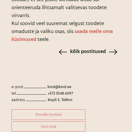
orienteeruda lihtsamalt valitsevas toodete
virvarris.
Kui soovid veel suuremat selgust toodete
omaduste ja valiku osas, siis
saada meile oma
küsimused
teele.
kõik postitused
e-post
kind@kind.ee
tel
+372 5348 6097
aadress
Kopli 3, Tallinn
Poodle tooteid
Sirvi töid