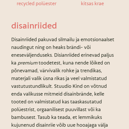
recycled polüester
kitsas krae
disainriided
Disainriided pakuvad silmailu ja emotsionaalset
naudingut ning on heaks brändi- või
eneseväljenduseks. Disianriided erinevad paljus
ka
premium
toodetest, kuna nende lõiked on
põnevamad, värvivalik rohke ja trendikas,
materjali valik üsna rikas ja veel valmistatud
vastutustundlikult. Stuudio Kind on võtnud
enda valikusse mitmeid disainbrände, kelle
tooted on valmistatud kas taaskasutatud
polüestrist, orgaanilisest puuvillast või ka
bambusest. Tasub ka teada, et lemmikuks
kujunenud disainriie võib uue hooajaga välja