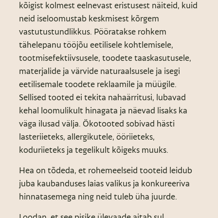
kõigist kolmest eelnevast eristusest näiteid, kuid
neid iseloomustab keskmisest kõrgem
vastutustundlikkus. Pööratakse rohkem
tähelepanu tööjõu eetilisele kohtlemisele,
tootmisefektiivsusele, toodete taaskasutusele,
materjalide ja värvide naturaalsusele ja isegi
eetilisemale toodete reklaamile ja müügile.
Sellised tooted ei tekita nahaärritusi, lubavad
kehal loomulikult hinagata ja näevad lisaks ka
väga ilusad välja. Ökotooted sobivad hästi
lasteriieteks, allergikutele, ööriieteks,
koduriieteks ja tegelikult kõigeks muuks.
Hea on tõdeda, et rohemeelseid tooteid leidub
juba kaubanduses laias valikus ja konkureeriva
hinnatasemega ning neid tuleb üha juurde.
Loodan, et see pisike ülevaade aitab sul