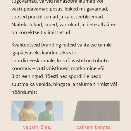
tugevamad, värvid nahasõbralikumad või
vastupidavamad pesus, lõiked mugavamad,
tooted praktilisemad ja ka esteetilisemad.
Näiteks lukud, kraed, varrukad ja riiete all ääred
on korrektselt viimistletud.
Kvaliteetseid bränding riideid valitakse tiimile
igapäevaseks kandmiseks või
spordimeeskonnale, kus rõivastel on tohutu
koormus – vuti võistlused, matkamine või
üldtreeningud. Tõesti hea spordiriie peab
suutma ka venida, hingata ja taluma tirimist või
hõõrdumist.
vabam lõige,
paksem kangas,