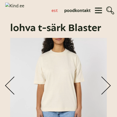
est
pood
kontakt
lohva t-särk Blaster