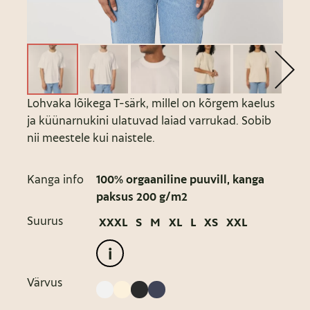
Lohvaka lõikega T-särk, millel on kõrgem kaelus
ja küünarnukini ulatuvad laiad varrukad. Sobib
nii meestele kui naistele.
Kanga info
100% orgaaniline puuvill, kanga
paksus 200 g/m2
Suurus
XXXL
S
M
XL
L
XS
XXL
i
Värvus