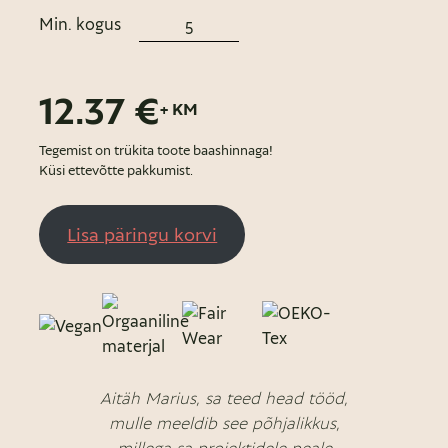
Min. kogus
12.37 €
+ KM
Tegemist on trükita toote baashinnaga!
Küsi ettevõtte pakkumist.
Lisa päringu korvi
Aitäh Marius, sa teed head tööd,
mulle meeldib see põhjalikkus,
millega sa projektidele peale