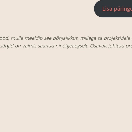
Lisa päring
ööd, mulle meeldib see põhjalikkus, millega sa projektidele 
-särgid on valmis saanud nii õigeaegselt. Osavalt juhitud pro