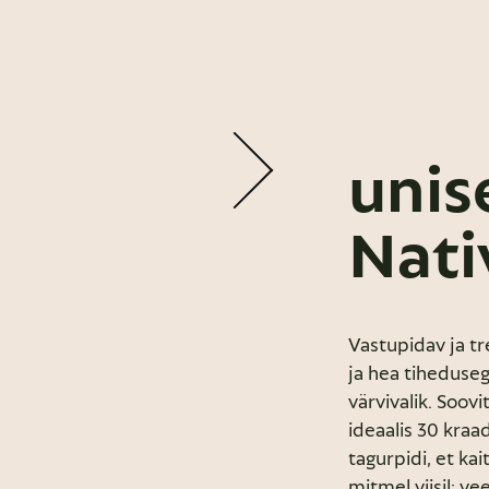
unis
Nati
Vastupidav ja t
ja hea tiheduse
värvivalik. Soov
ideaalis 30 kraad
tagurpidi, et ka
mitmel viisil: v