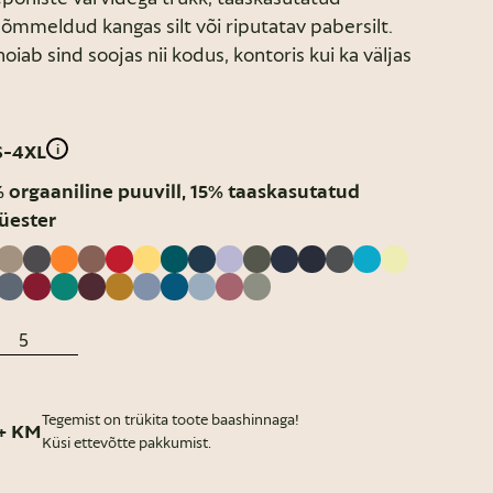
, õmmeldud kangas silt või riputatav pabersilt.
oiab sind soojas nii kodus, kontoris kui ka väljas
S-4XL
i
 orgaaniline puuvill, 15% taaskasutatud
üester
Tegemist on trükita toote baashinnaga!
+ KM
Küsi ettevõtte pakkumist.