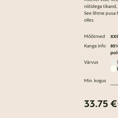
niitidega tikand
See lihtne pusa h
olles.
Mõõtmed
XX
Kanga info
85%
pol
Värvus
Min. kogus
33.75 €