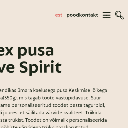
est
pood
kontakt
ex pusa
ve Spirit
rendikas ümara kaelusega pusa.Keskmise lõikega
ga(350g), mis tagab toote vastupidavuse. Suur
itame personaliseeritud toodet pesta tagurpidi,
i juures, et säilitada värvide kvaliteet. Triikida
itsta trükist. Toodet on võimalik personaliseerida
eepõhiste värvidega trükk, taaskasutatud