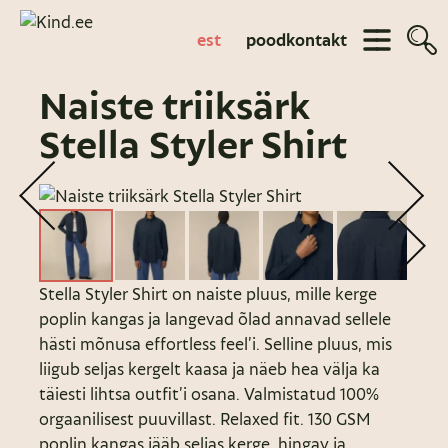
est
pood
kontakt
Naiste triiksärk
Stella Styler Shirt
Stella Styler Shirt on naiste pluus, mille kerge
poplin kangas ja langevad õlad annavad sellele
hästi mõnusa effortless feel’i. Selline pluus, mis
liigub seljas kergelt kaasa ja näeb hea välja ka
täiesti lihtsa outfit’i osana. Valmistatud 100%
orgaanilisest puuvillast. Relaxed fit. 130 GSM
poplin kangas jääb seljas kerge, hingav ja