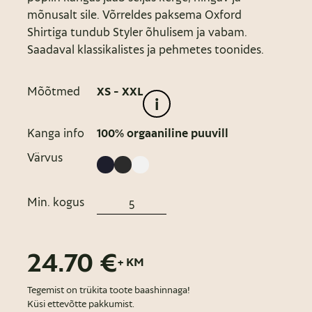
mõnusalt sile. Võrreldes paksema Oxford
Shirtiga tundub Styler õhulisem ja vabam.
Saadaval klassikalistes ja pehmetes toonides.
Mõõtmed
XS - XXL
i
Kanga info
100% orgaaniline puuvill
Värvus
Min. kogus
24.70 €
+ KM
Tegemist on trükita toote baashinnaga!
Küsi ettevõtte pakkumist.