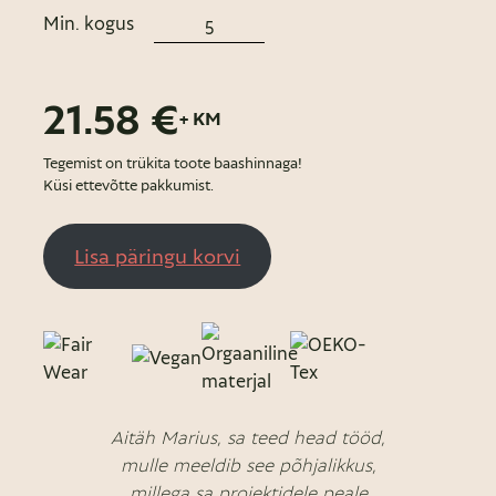
Min. kogus
21.58 €
+ KM
Tegemist on trükita toote baashinnaga!
Küsi ettevõtte pakkumist.
Lisa päringu korvi
Aitäh Marius, sa teed head tööd,
mulle meeldib see põhjalikkus,
millega sa projektidele peale