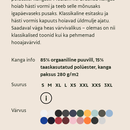
hoiab hästi vormi ja teeb selle mõnusaks
igapäevaseks pusaks. Klassikaline esitasku ja
hästi vormis kapuuts hoiavad üldmulje ajatu.
Saadaval väga heas värvivalikus – olemas on nii
klassikalised toonid kui ka pehmemad
hooajavärvid.
Kanga info
85% orgaaniline puuvill, 15%
taaskasutatud polüester, kanga
paksus 280 g/m2
Suurus
S
M
XL
L
XS
XXL
XXS
3XL
i
Värvus