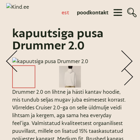
est
pood
kontakt
kapuutsiga pusa
Drummer 2.0
Drummer 2.0 on lihtne ja hästi kantav hoodie,
mis tundub seljas mugav juba esimesest korrast.
Võrreldes Cruiser 2.0-ga on selle üldmulje veidi
lihtsam ja kergem, aga sama hea everyday
feel’iga. Valmistatud kvaliteetsest orgaanilisest
puuvillast, millele on lisatud 15% taaskasutatud
polüester kangast. Medium fit. Brushed kangas