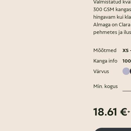
Valmistatud kval
300 GSM kangas 
hingavam kui kla
Almaga on Clara 
pehmetes ja ilu
Mõõtmed
XS 
Kanga info
100
Värvus
Min. kogus
18.61 €
+