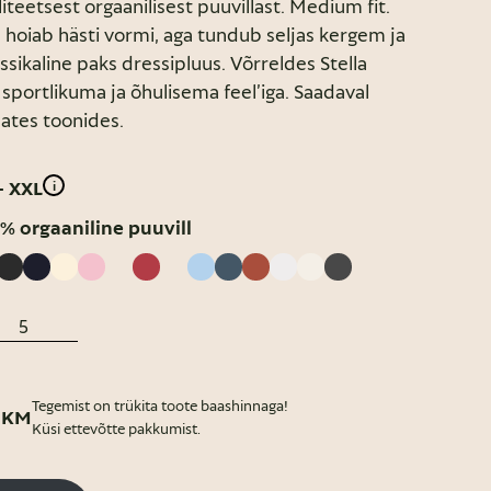
iteetsest orgaanilisest puuvillast. Medium fit.
hoiab hästi vormi, aga tundub seljas kergem ja
ssikaline paks dressipluus. Võrreldes Stella
sportlikuma ja õhulisema feel’iga. Saadaval
sates toonides.
- XXL
i
% orgaaniline puuvill
Tegemist on trükita toote baashinnaga!
 KM
Küsi ettevõtte pakkumist.