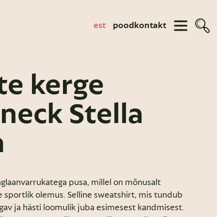
est
pood
kontakt
te kerge
neck Stella
a
raglaanvarrukatega pusa, millel on mõnusalt
sportlik olemus. Selline sweatshirt, mis tundub
gav ja hästi loomulik juba esimesest kandmisest.