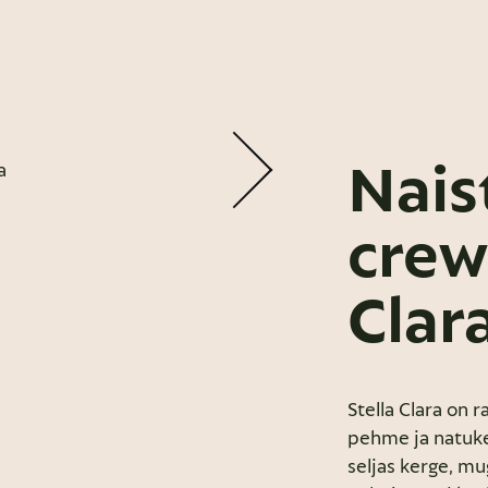
Nais
crew
Clar
Stella Clara on 
pehme ja natuke 
seljas kerge, mu