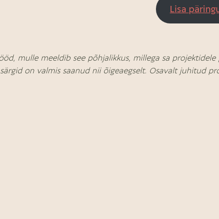
Lisa päring
ööd, mulle meeldib see põhjalikkus, millega sa projektidele 
-särgid on valmis saanud nii õigeaegselt. Osavalt juhitud pro