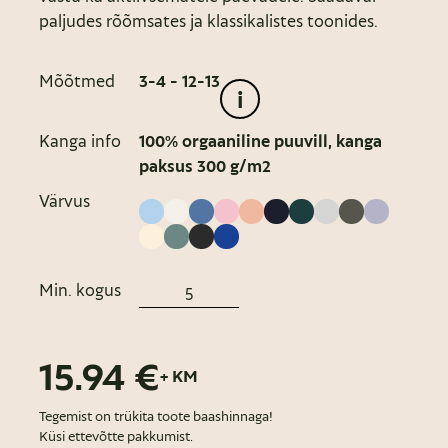
paljudes rõõmsates ja klassikalistes toonides.
Mõõtmed
3-4 - 12-13
i
Kanga info
100% orgaaniline puuvill, kanga
paksus 300 g/m2
Värvus
Min. kogus
15.94 €
+ KM
Tegemist on trükita toote baashinnaga!
Küsi ettevõtte pakkumist.