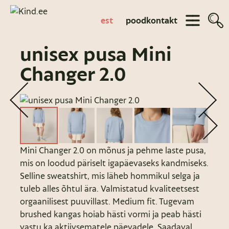
est
pood
kontakt
unisex pusa Mini
Changer 2.0
Mini Changer 2.0 on mõnus ja pehme laste pusa,
mis on loodud päriselt igapäevaseks kandmiseks.
Selline sweatshirt, mis läheb hommikul selga ja
tuleb alles õhtul ära. Valmistatud kvaliteetsest
orgaanilisest puuvillast. Medium fit. Tugevam
brushed kangas hoiab hästi vormi ja peab hästi
vastu ka aktiivsematele päevadele. Saadaval