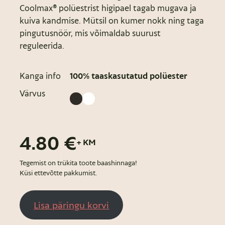
Coolmax® polüestrist higipael tagab mugava ja
kuiva kandmise. Mütsil on kumer nokk ning taga
pingutusnöör, mis võimaldab suurust
reguleerida.
Kanga info
100% taaskasutatud polüester
Värvus
4.80 €
+ KM
Tegemist on trükita toote baashinnaga!
Küsi ettevõtte pakkumist.
Lisa päringu korvi