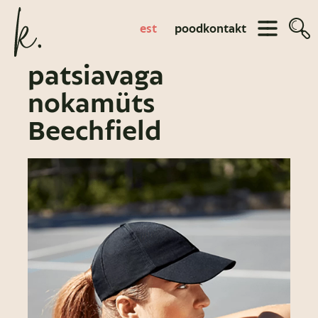
est
pood
kontakt
patsiavaga
nokamüts
Beechfield