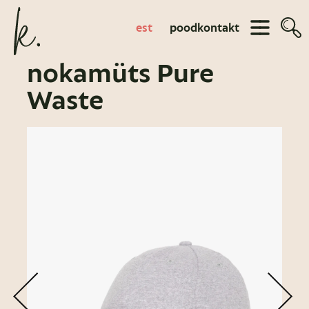
est
pood
kontakt
nokamüts Pure
Waste