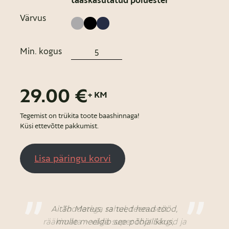
taaskasutatud polüester
Värvus
Min. kogus
29.00 €
+ KM
Tegemist on trükita toote baashinnaga!
Küsi ettevõtte pakkumist.
Lisa päringu korvi
Aitäh Marius, sa teed head tööd,
Toodetega rahul, teenusest
rääkimata - väga super töö! Särgid ja
mulle meeldib see põhjalikkus,