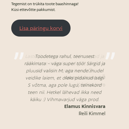
Tegemist on trükita toote baashinnaga!
Küsi ettevõtte pakkumist.
Lisa päringu korvi
Laste jõulukingitused olid toredad ja
Toodetega rahul, teenusest
rääkimata - väga super töö! Särgid ja
tundub, et meeldisid kõigile, eriti just
pluusid valisin M, aga nende mudel
nunnud loomahelkurid 😊.
Kaamos Group OÜ
veidike laiem, et oleks pidanud isegi
Kristina Jorro
S võtma, aga pole lugu, teinekord
teen nii. Hetkel lähevad ikka need
käiku :) Vihmavarjud väga prod.
Elamus Kinnisvara
Reili Kimmel