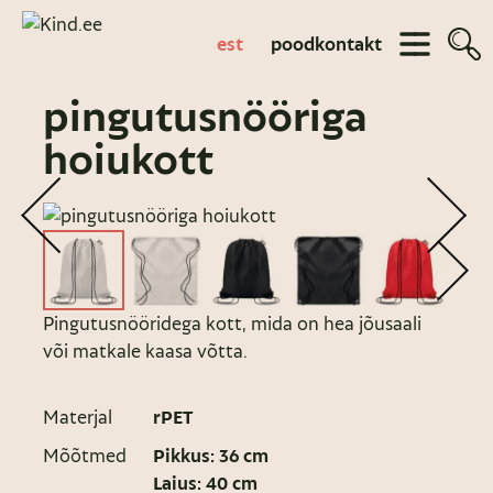
est
pood
kontakt
pingutusnööriga
hoiukott
Pingutusnööridega kott, mida on hea jõusaali
või matkale kaasa võtta.
Materjal
rPET
Mõõtmed
Pikkus: 36 cm
Laius: 40 cm