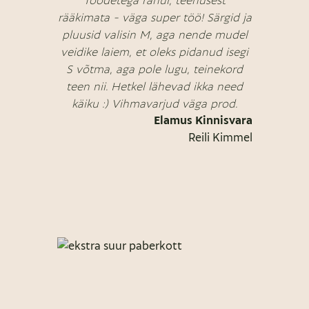
rääkimata - väga super töö! Särgid ja
pluusid valisin M, aga nende mudel
veidike laiem, et oleks pidanud isegi
S võtma, aga pole lugu, teinekord
teen nii. Hetkel lähevad ikka need
käiku :) Vihmavarjud väga prod.
Elamus Kinnisvara
Reili Kimmel