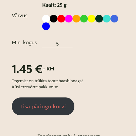
Kaalt: 25 g
Värvus
Min. kogus
1.45 €
+ KM
Tegemist on trükita toote baashinnaga!
Küsi ettevõtte pakkumist.
Lisa päringu korvi
Toodetega rahul, teenusest