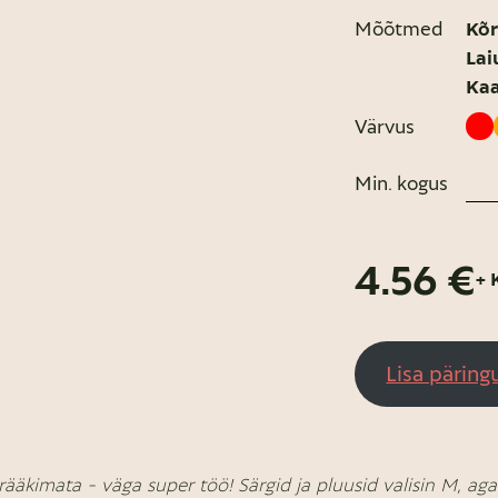
Mõõtmed
Kõr
Lai
Kaa
Värvus
Min. kogus
4.56 €
+
Lisa päring
rääkimata - väga super töö! Särgid ja pluusid valisin M, ag