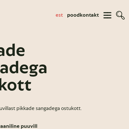
est
pood
kontakt
ade
gadega
kott
uvillast pikkade sangadega ostukott.
aaniline puuvill