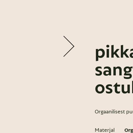
pikk
san
ostu
Orgaanilisest pu
Materjal
Org