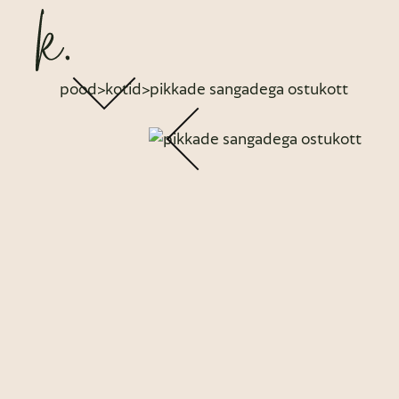
pood
>
kotid
>
pikkade sangadega ostukott