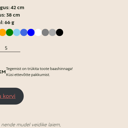
gus: 42 cm
us: 38 cm
l: 66 g
Tegemist on trükita toote baashinnaga!
 KM
Küsi ettevõtte pakkumist.
u korvi
a nende mudel veidike laiem,