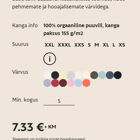
pehmemate ja hooajalisemate värvidega.
Kanga info
100% orgaaniline puuvill, kanga
paksus 155 g/m2
Suurus
XXL
XXXL
XXS
S
M
XL
L
XS
i
Värvus
Min. kogus
7.33 €
+ KM
Tegemist on trükita toote baashinnaga!