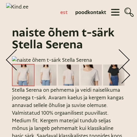
est
pood
kontakt
naiste õhem t-särk
Stella Serena
Stella Serena on pehmema ja veidi naiselikuma
joonega t-särk. Avaram kaelus ja kergem kangas
annavad sellele õhulise ja suvise olemuse.
Valmistatud 100% orgaanilisest puuvillast.
Medium fit. Kergem materjal tundub seljas
mõnus ja langeb pehmemalt kui klassikaline
basic särk. Saadaval klassikalistes toonides koos