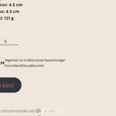
kus: 4.5 cm
us: 4.5 cm
l: 121 g
Tegemist on trükita toote baashinnaga!
KM
Küsi ettevõtte pakkumist.
u korvi
a nende mudel veidike laiem,
nnud loomahelkurid 😊.