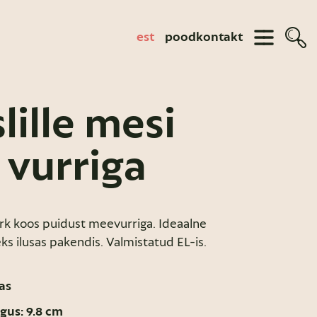
est
pood
kontakt
lille mesi
 vurriga
rk koos puidust meevurriga. Ideaalne
eks ilusas pakendis. Valmistatud EL-is.
as
gus: 9.8 cm