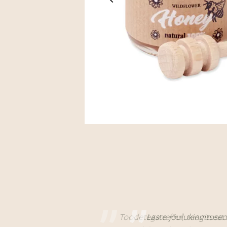
Toodetega rahul, teenusest 
Laste jõulukingitused