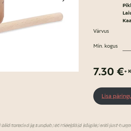
Pik
Lai
Kaa
Värvus
Min. kogus
7.30 €
+ 
Lisa päring
rääkimata - väga super töö! Särgid ja pluusid valisin M, ag
 olid toredad ja tundub, et meeldisid kõigile, eriti just nu