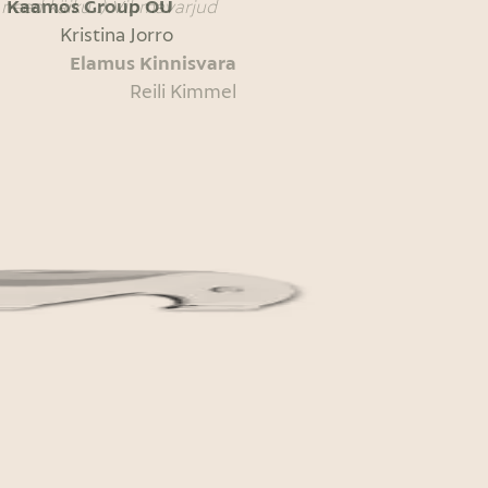
a need käiku :) Vihmavarjud
Kaamos Group OÜ
Kristina Jorro
Elamus Kinnisvara
Reili Kimmel