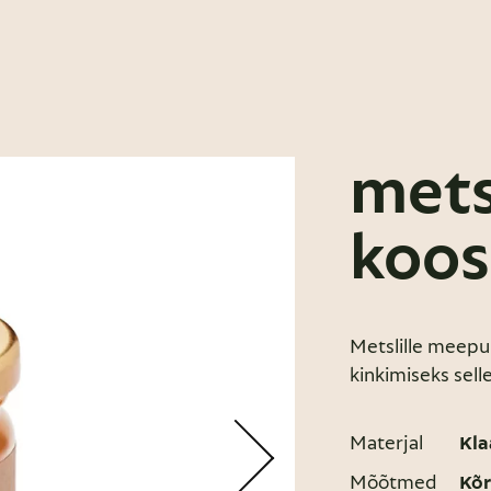
mets
koos
Metslille meepu
kinkimiseks sell
Materjal
Kla
Mõõtmed
Kõr