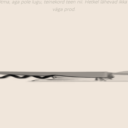
õtma, aga pole lugu, teinekord teen nii. Hetkel lähevad ikk
väga prod.