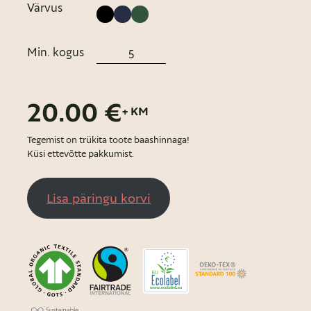
Värvus
Min. kogus
20.00 €
+ KM
Tegemist on trükita toote baashinnaga!
Küsi ettevõtte pakkumist.
Lisa päringu korvi