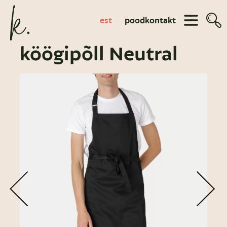
est
pood
kontakt
köögipõll Neutral