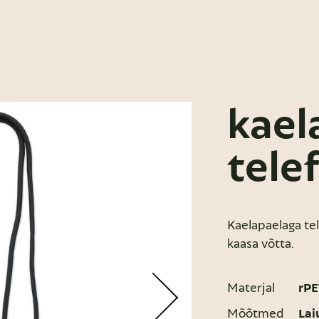
kael
tele
Kaelapaelaga tel
kaasa võtta.
Materjal
rPE
Mõõtmed
Lai