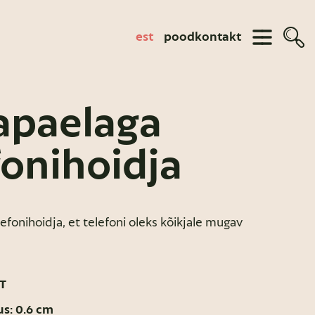
est
pood
kontakt
apaelaga
fonihoidja
efonihoidja, et telefoni oleks kõikjale mugav
T
us: 0.6 cm