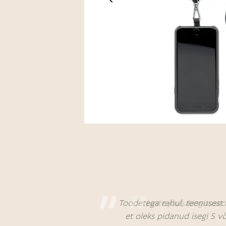
Toodetega rahul, teenusest 
Laste jõulukingitused
et oleks pidanud isegi S v