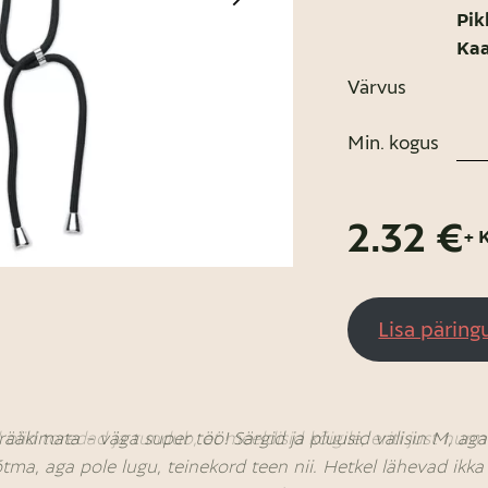
Pik
Kaa
Värvus
Min. kogus
2.32 €
+ 
Lisa päring
rääkimata - väga super töö! Särgid ja pluusid valisin M, ag
 olid toredad ja tundub, et meeldisid kõigile, eriti just nu
õtma, aga pole lugu, teinekord teen nii. Hetkel lähevad ikk