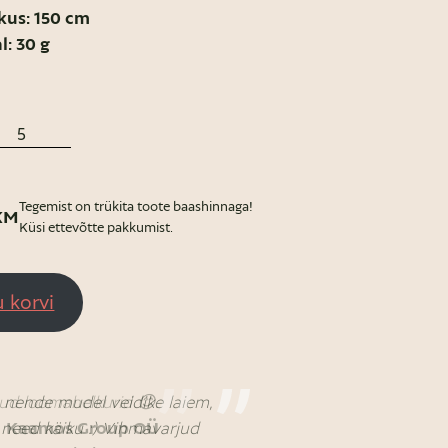
kus: 150 cm
l: 30 g
Tegemist on trükita toote baashinnaga!
KM
Küsi ettevõtte pakkumist.
u korvi
a nende mudel veidike laiem,
nnud loomahelkurid 😊.
a need käiku :) Vihmavarjud
Kaamos Group OÜ