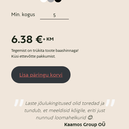
Min. kogus
6.38 €
+ KM
Tegemist on trükita toote baashinnaga!
Küsi ettevõtte pakkumist.
Lisa päringu korvi
Laste jõulukingitused olid toredad ja
tundub, et meeldisid kõigile, eriti just
nunnud loomahelkurid 😊.
Kaamos Group OÜ