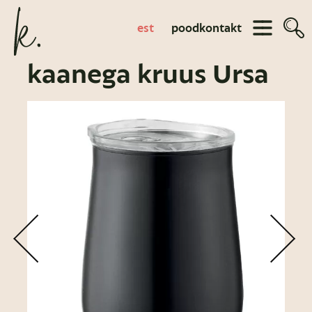
est
pood
kontakt
kaanega kruus Ursa