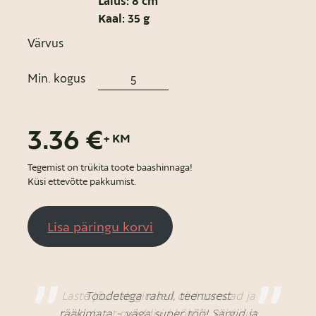
Laius: 8 cm
Kaal: 35 g
Värvus
Min. kogus
3.36 €
+ KM
Tegemist on trükita toote baashinnaga!
Küsi ettevõtte pakkumist.
Lisa päringu korvi
Laste jõulukingitused olid toredad ja
Toodetega rahul, teenusest
rääkimata - väga super töö! Särgid ja
tundub, et meeldisid kõigile, eriti just