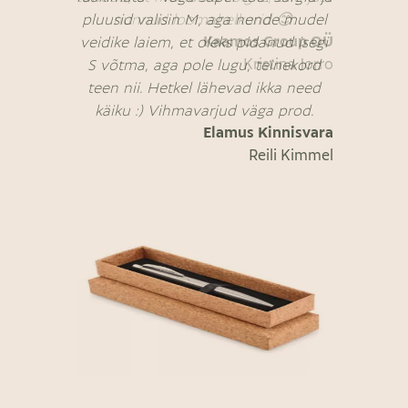
pluusid valisin M, aga nende mudel
nunnud loomahelkurid 😊.
Kaamos Group OÜ
veidike laiem, et oleks pidanud isegi
Kristina Jorro
S võtma, aga pole lugu, teinekord
teen nii. Hetkel lähevad ikka need
käiku :) Vihmavarjud väga prod.
Elamus Kinnisvara
Reili Kimmel