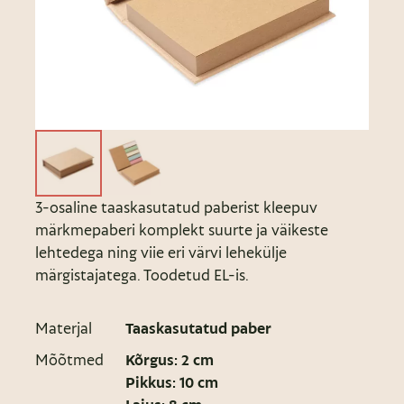
3-osaline taaskasutatud paberist kleepuv
märkmepaberi komplekt suurte ja väikeste
lehtedega ning viie eri värvi lehekülje
märgistajatega. Toodetud EL-is.
Materjal
Taaskasutatud paber
Mõõtmed
Kõrgus: 2 cm
Pikkus: 10 cm