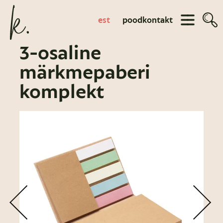
est
pood
kontakt
3-osaline
märkmepaberi
komplekt