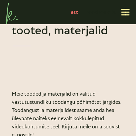
est
pood
kontakt
tooted, materjalid
Meie tooded ja materjalid on valitud
vastutustundliku toodangu põhimõtet järgides.
Toodangust ja materjalidest saame anda hea
ülevaate näiteks eelnevalt kokkulepitud
videokohtumise teel. Kirjuta meile oma soovist
e-postile!