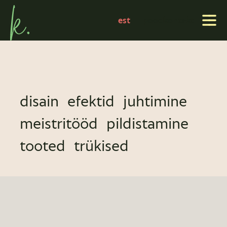
projektid
est
pood
kontakt
disain
efektid
juhtimine
meistritööd
pildistamine
tooted
trükised