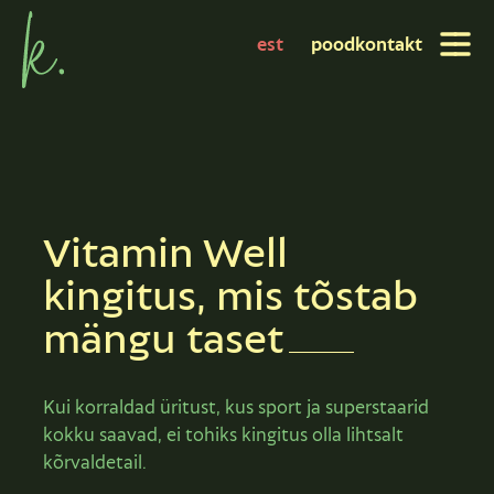
est
pood
kontakt
Vitamin Well
kingitus, mis tõstab
mängu
taset
Kui korraldad üritust, kus sport ja superstaarid
kokku saavad, ei tohiks kingitus olla lihtsalt
kõrvaldetail.