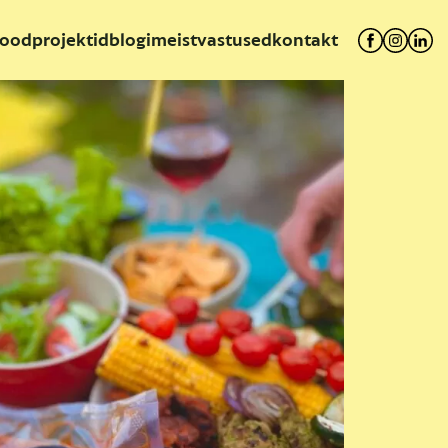
ood
projektid
blogi
meist
vastused
kontakt