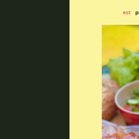
est
p