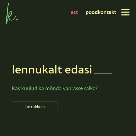
est
pood
kontakt
lennukalt
edasi
Kas kuulud ka mõnda vaprasse salka?
loe rohkem