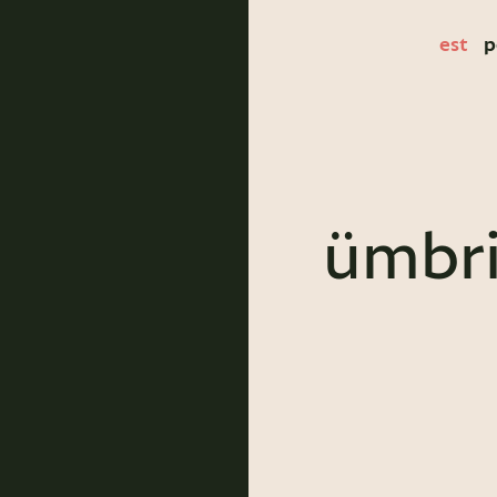
est
p
ümbr