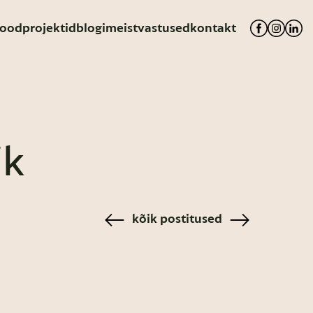
ood
projektid
blogi
meist
vastused
kontakt
ik
kõik postitused