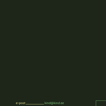
e-post
kind@kind.ee