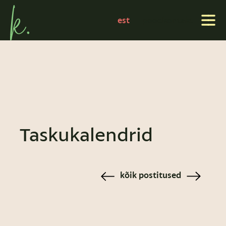
est
pood
kontakt
Taskukalendrid
kõik postitused