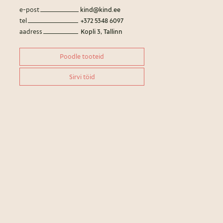
e-post
kind@kind.ee
tel
+372 5348 6097
aadress
Kopli 3, Tallinn
Poodle tooteid
Sirvi töid