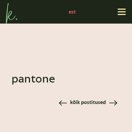
est
pood
kontakt
pantone
kõik postitused