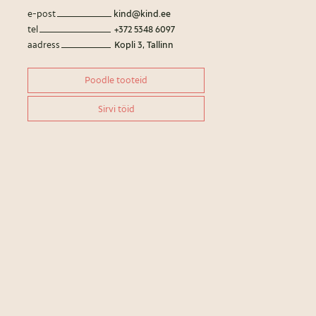
e-post
kind@kind.ee
tel
+372 5348 6097
aadress
Kopli 3, Tallinn
Poodle tooteid
Sirvi töid