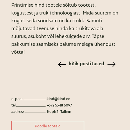
Printimise hind tootele sõltub tootest,
kogustest ja trükitehnoloogiast. Mida suurem on
kogus, seda soodsam on ka trükk. Samuti
mõjutavad teenuse hinda ka trükitava ala
suurus, asukoht või lehekülgede arv. Täpse
pakkumise saamiseks palume meiega ühendust
võtta!
kõik postitused
e-post
kind@kind.ee
tel
+372 5348 6097
aadress
Kopli 3, Tallinn
Poodle tooteid