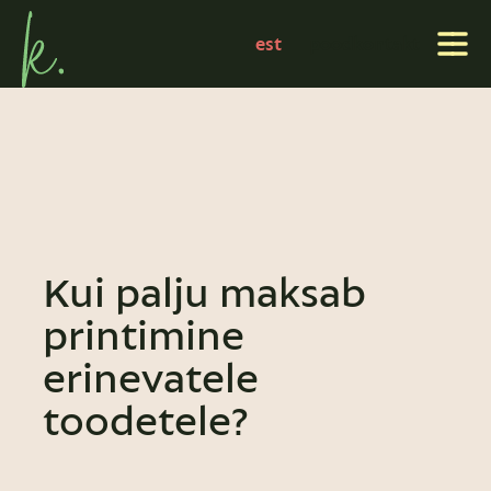
est
pood
kontakt
Kui palju maksab
printimine
erinevatele
toodetele?