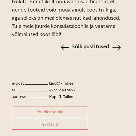
trükita. Erandlikult nõuavad osad brändid, et
nende tooteid võib müüa ainult koos trükiga,
aga selleks on meil olemas nutikad lahendused.
Tule meie juurde konsulatsioonile ja vaatame
võimalused koos läbi!
kõik postitused
e-post
kind@kind.ee
tel
+372 5348 6097
aadress
Kopli 3, Tallinn
Poodle tooteid
Sirvi töid