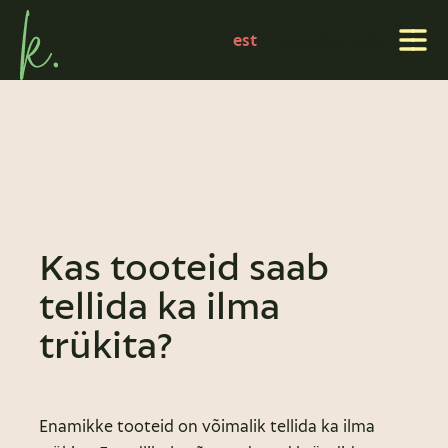
est
pood
kontakt
Kas tooteid saab
tellida ka ilma
trükita?
Enamikke tooteid on võimalik tellida ka ilma