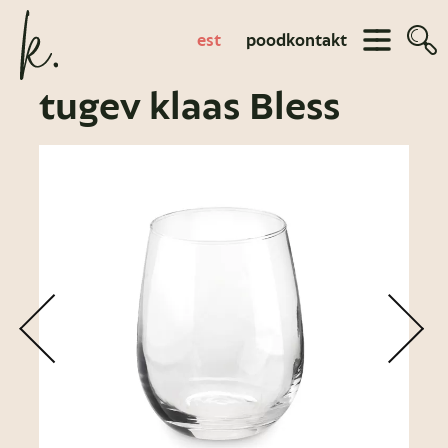
est
pood
kontakt
tugev klaas Bless