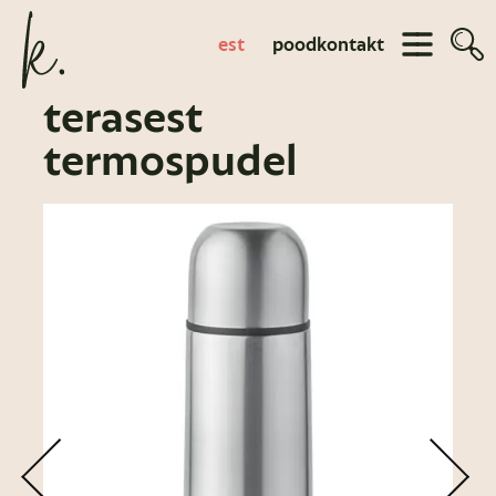
est
pood
kontakt
terasest
termospudel