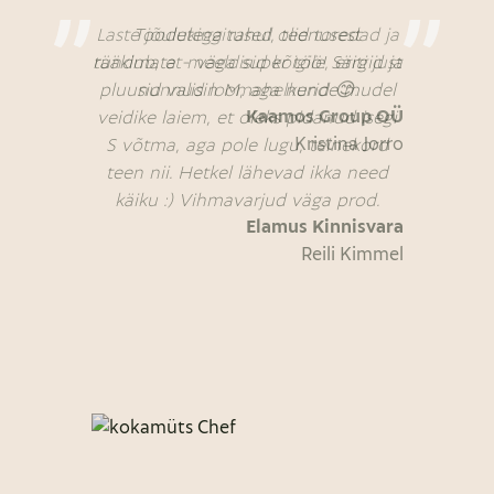
Laste jõulukingitused olid toredad ja
Toodetega rahul, teenusest
rääkimata - väga super töö! Särgid ja
tundub, et meeldisid kõigile, eriti just
pluusid valisin M, aga nende mudel
nunnud loomahelkurid 😊.
Kaamos Group OÜ
veidike laiem, et oleks pidanud isegi
Kristina Jorro
S võtma, aga pole lugu, teinekord
teen nii. Hetkel lähevad ikka need
käiku :) Vihmavarjud väga prod.
Elamus Kinnisvara
Reili Kimmel