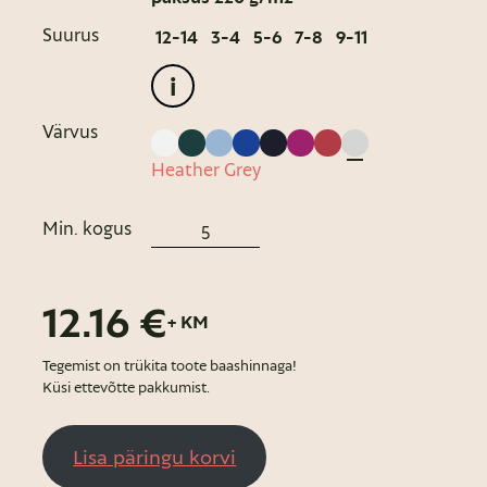
Suurus
12-14
3-4
5-6
7-8
9-11
i
Värvus
Heather Grey
Min. kogus
12.16 €
+ KM
Tegemist on trükita toote baashinnaga!
Küsi ettevõtte pakkumist.
Lisa päringu korvi