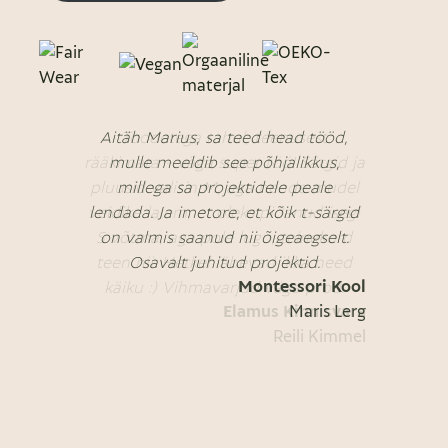
Aitäh Marius, sa teed head tööd,
mulle meeldib see põhjalikkus,
millega sa projektidele peale
lendada. Ja imetore, et kõik t-särgid
on valmis saanud nii õigeaegselt.
Osavalt juhitud projektid.
Montessori Kool
Maris Lerg