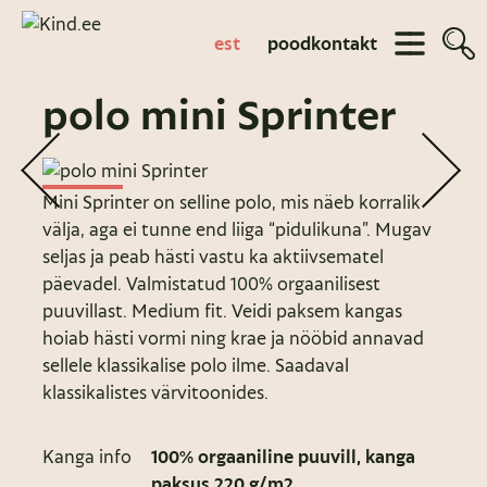
est
pood
kontakt
polo mini Sprinter
Mini Sprinter on selline polo, mis näeb korralik
välja, aga ei tunne end liiga “pidulikuna”. Mugav
seljas ja peab hästi vastu ka aktiivsematel
päevadel. Valmistatud 100% orgaanilisest
puuvillast. Medium fit. Veidi paksem kangas
hoiab hästi vormi ning krae ja nööbid annavad
sellele klassikalise polo ilme. Saadaval
klassikalistes värvitoonides.
Kanga info
100% orgaaniline puuvill, kanga
paksus 220 g/m2