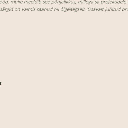
ööd, mulle meeldib see põhjalikkus, millega sa projektidele 
-särgid on valmis saanud nii õigeaegselt. Osavalt juhitud pro