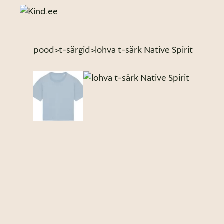
pood
>
t-särgid
>
lohva t-särk Native Spirit