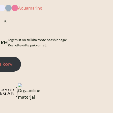
Aquamarine
Tegemist on trükita toote baashinnaga!
+ KM
Küsi ettevõtte pakkumist.
u korvi