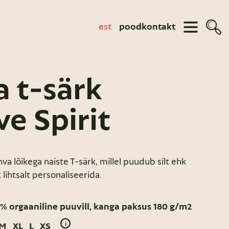
est
pood
kontakt
a t-särk
ve Spirit
ohva lõikega naiste T-särk, millel puudub silt ehk
 lihtsalt personaliseerida.
% orgaaniline puuvill, kanga paksus 180 g/m2
i
M
XL
L
XS