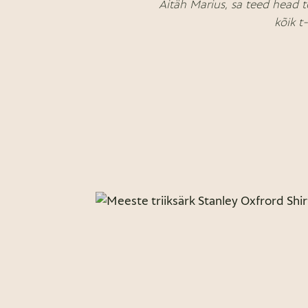
Aitäh Marius, sa teed head t
kõik t