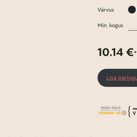
Värvus
Min. kogus
10.14 €
Lisa päring