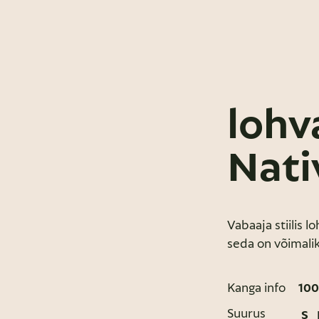
lohv
Nati
Vabaaja stiilis l
seda on võimalik
Kanga info
100
Suurus
S