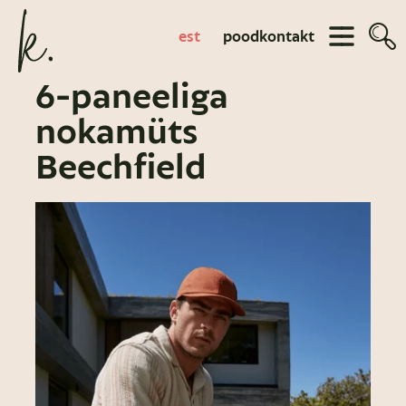
est
pood
kontakt
6-paneeliga
nokamüts
Beechfield