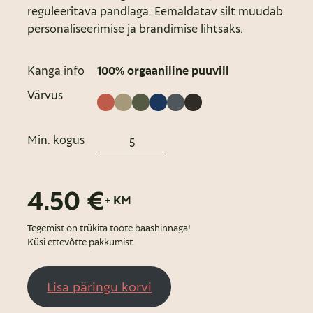
reguleeritava pandlaga. Eemaldatav silt muudab
personaliseerimise ja brändimise lihtsaks.
Kanga info
100% orgaaniline puuvill
Värvus
Min. kogus
4.50 €
+ KM
Tegemist on trükita toote baashinnaga!
Küsi ettevõtte pakkumist.
Lisa päringu korvi