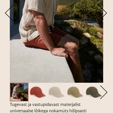
Tugevast ja vastupidavast materjalist
universaalse lõikega nokamüts hõlpsasti